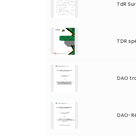
TdR Sur
TDR spé
DAO tr
DAO-Ré