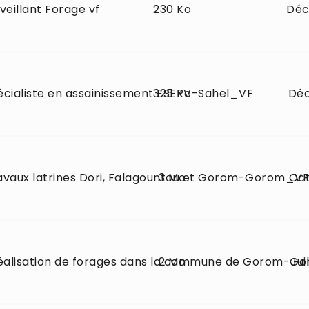
veillant Forage vf
230 Ko
Déc
cialiste en assainissement ESEPV-Sahel_VF
325 Ko
Déc
avaux latrines Dori, Falagountou et Gorom-Gorom_VF
3 Mo
Oct
alisation de forages dans la commune de Gorom-G
2 Mo
Jui