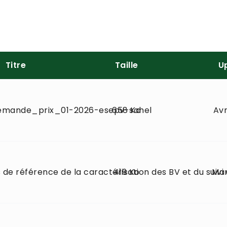
Titre
Taille
U
emande_prix_01-2026-esepv-sahel
658 Ko
Avr
de référence de la caractérisation des BV et du suivi 
419 Ko
Mar