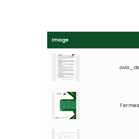
Image
avis_d
Termes 