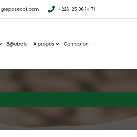
fo@epasecbf.com
+226-25 36 14 71
B@obab
A propos
Connexion