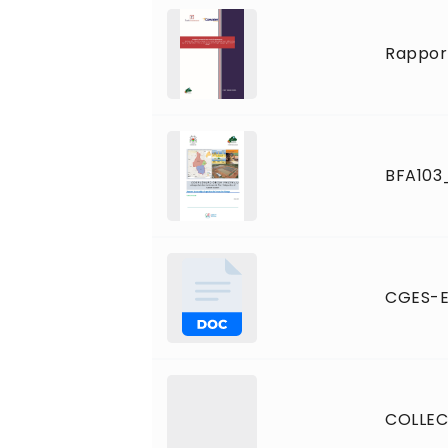
Rapport
BFA103
CGES-ES
COLLEC