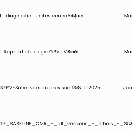
_diagnostic_Unités économiques
3 Mo
Mai
_ Rapport stratégie GBV_VFinal
4 Mo
Mai
EPV-Sahel version provisoire 08 01 2025
1 Mo
Jan
TE_BASELINE_CMR_-_all_versions_-_labels_-_202
Oct